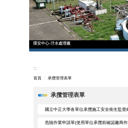
環安中心-汙水處理廠
環安中心-汙水處理廠
:::
首頁
承攬管理表單
承攬管理表單
國立中正大學各單位承攬施工安全衛生監督
危險作業申請單(使用單位承攬前確認廠商作