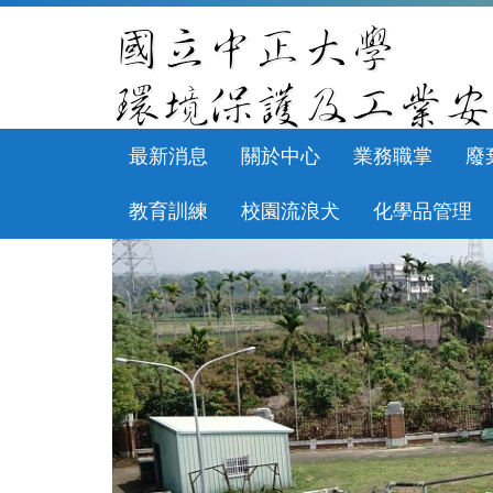
跳
到
主
要
內
容
區
最新消息
關於中心
業務職掌
廢
教育訓練
校園流浪犬
化學品管理