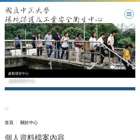
跳
到
主
要
內
容
區
參觀環安中心
參觀環安中心
:::
首頁
關於中心
個人資料檔案內容