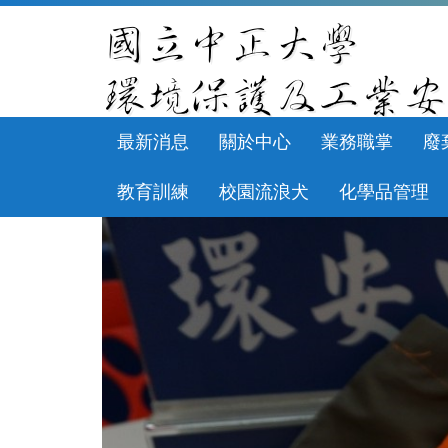
跳
到
主
要
內
容
區
最新消息
關於中心
業務職掌
廢
教育訓練
校園流浪犬
化學品管理