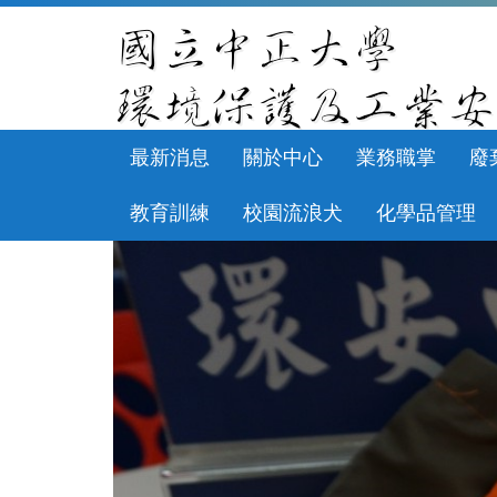
跳
到
主
要
內
容
區
最新消息
關於中心
業務職掌
廢
教育訓練
校園流浪犬
化學品管理