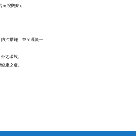
含留院觀察)。
急防治措施，並至遲於一
界外之環境。
體健康之虞。