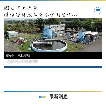
跳
到
主
要
內
容
區
環安中心-汙水處理廠
環安中心-汙水處理廠
:::
最新消息