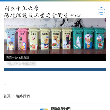
跳
到
主
要
內
容
區
環安中心-垃圾分類
環安中心-垃圾分類
:::
首頁
聯絡我們
聯絡我們