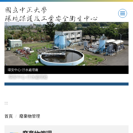
跳
到
主
要
內
容
區
環安中心-汙水處理廠
環安中心-汙水處理廠
:::
首頁
廢棄物管理