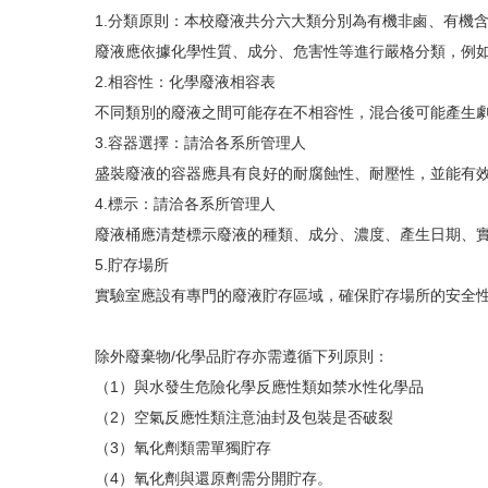
1.分類原則：本校廢液共分六大類分別為有機非鹵、有機
廢液應依據化學性質、成分、危害性等進行嚴格分類，例
2.相容性：化學廢液相容表
不同類別的廢液之間可能存在不相容性，混合後可能產生劇
3.容器選擇：請洽各系所管理人
盛裝廢液的容器應具有良好的耐腐蝕性、耐壓性，並能有效
4.標示：請洽各系所管理人
廢液桶應清楚標示廢液的種類、成分、濃度、產生日期、實
5.貯存場所
實驗室應設有專門的廢液貯存區域，確保貯存場所的安全性
除外廢棄物/化學品貯存亦需遵循下列原則：
（1）與水發生危險化學反應性類如禁水性化學品
（2）空氣反應性類注意油封及包裝是否破裂
（3）氧化劑類需單獨貯存
（4）氧化劑與還原劑需分開貯存。