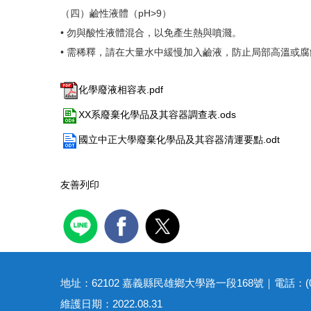
（四）鹼性液體（pH>9）
• 勿與酸性液體混合，以免產生熱與噴濺。
• 需稀釋，請在大量水中緩慢加入鹼液，防止局部高溫或腐
化學廢液相容表.pdf
XX系廢棄化學品及其容器調查表.ods
國立中正大學廢棄化學品及其容器清運要點.odt
友善列印
地址：62102 嘉義縣民雄鄉大學路一段168號｜電話：(05)27
維護日期：2022.08.31