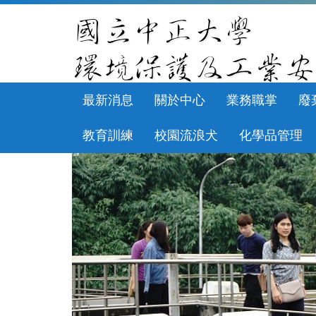
跳
到
主
要
內
容
區
最新消息
關於中心
業務職掌
廢
教育訓練
校園流浪犬
化學品管理