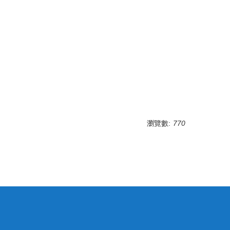
瀏覽數:
770