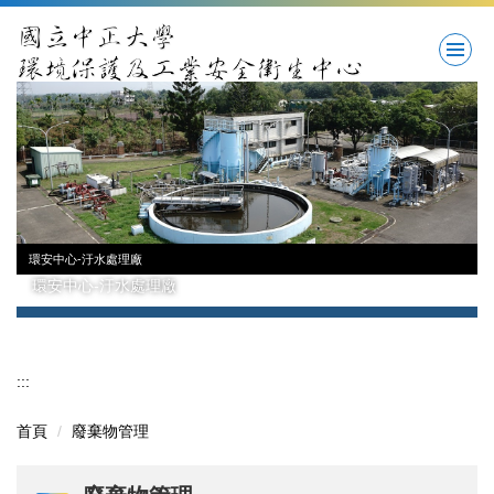
跳
到
主
要
內
容
區
環安中心-汙水處理廠
環安中心-汙水處理廠
:::
首頁
廢棄物管理