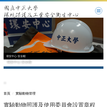
跳
到
主
要
內
容
區
環安中心-安全帽
環安中心-安全帽
:::
首頁
實驗動物管理
實驗動物照護及使用委員會設置章程