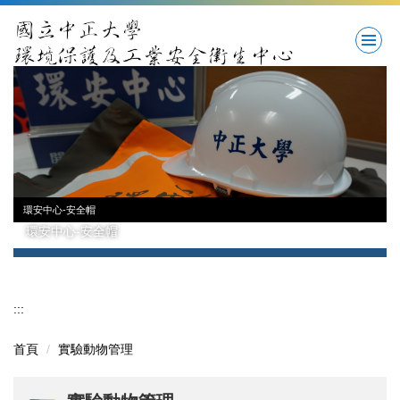
跳
到
主
要
內
容
區
環安中心-安全帽
環安中心-安全帽
:::
首頁
實驗動物管理