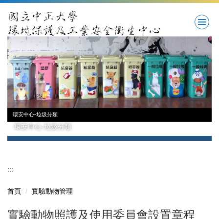
跳
到
主
要
內
容
區
環安中心-垃圾分類
環安中心-垃圾分類
:::
首頁
實驗動物管理
實驗動物照護及使用委員會設置章程