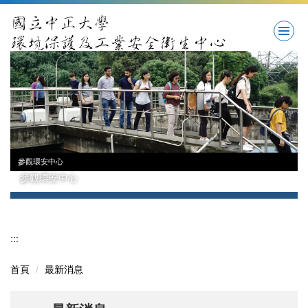
跳
到
主
要
內
容
區
參觀環安中心
參觀環安中心
:::
首頁
最新消息