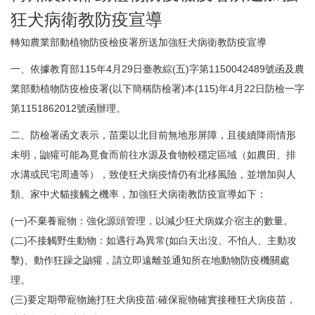
狂犬病衛教防疫宣導
轉知農業部動植物防疫檢疫署所送加強狂犬病衛教防疫宣導
一、依據教育部115年4月29日臺教綜(五)字第1150042489號函及農
業部動植物防疫檢疫署(以下簡稱防檢署)本(115)年4月22日防檢一字
第1151862012號函辦理。
二、防檢署函文表示，苗栗以北目前無地形屏障，且後續降雨情形
未明，鼬獾可能為覓食而前往水源及食物較穩定區域（如農田、排
水溝或民宅周邊等），致使狂犬病疫情仍有北移風險，並增加與人
類、家中犬貓接觸之機率，加強狂犬病衛教防疫宣導如下：
(一)不棄養寵物：強化源頭管理，以減少狂犬病媒介宿主的數量。
(二)不接觸野生動物：如遇行為異常(如白天出沒、不怕人、主動攻
擊)、動作狂躁之鼬獾，請立即遠離並通知所在地動物防疫機關處
理。
(三)要定期帶寵物施打狂犬病疫苗:確保寵物確實接種狂犬病疫苗，