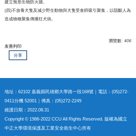
建立無形生物防火牆。
(四)不放養犬隻及減少野生動物與犬隻受食餌吸引聚集，以阻斷人為
造成物種聚集傳播狂犬病。
瀏覽數:
406
友善列印
分享
地址：62102 嘉義縣民雄鄉大學路一段168號｜電話：(05)272-
0411分機 52001｜傳真：(05)272-2249
維護日期：2022.08.31
Copyright © 1986-2022 CCU All Rights Reserved. 版權為國立
中正大學環境保護及工業安全衛生中心所有