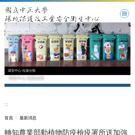
跳
到
主
要
內
容
區
環安中心-垃圾分類
環安中心-垃圾分類
:::
首頁
最新消息
轉知農業部動植物防疫檢疫署所送加強