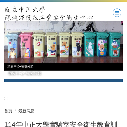
跳
到
主
要
內
容
區
環安中心-垃圾分類
環安中心-垃圾分類
:::
首頁
最新消息
114年中正大學實驗室安全衛生教育訓