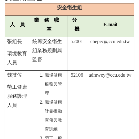
安全衛生組
業 務 職
分
人 員
E-mail
掌
機
張組長
統籌安全衛生
52001
chepec@ccu.edu.tw
組業務規劃與
環境教育
監督
人員
魏技佐
52106
admwey@ccu.edu.tw
職場健康
服務與管
勞工健康
理
服務護理
職場健康
人員
計畫推動
宣傳與教
育訓練
勞工一般