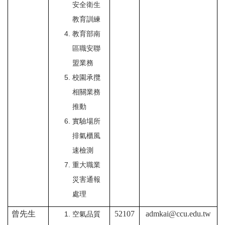
安全衛生
教育訓練
教育部南
區職安聯
盟業務
校園承攬
相關業務
推動
實驗場所
排氣櫃風
速檢測
重大職業
災害通報
處理
曾先生
52107
admkai@ccu.edu.tw
空氣品質