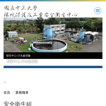
跳
到
主
要
內
容
區
環安中心-汙水處理廠
環安中心-汙水處理廠
:::
首頁
業務職掌
安全衛生組