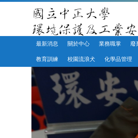
跳
到
主
要
內
容
區
最新消息
關於中心
業務職掌
廢
教育訓練
校園流浪犬
化學品管理