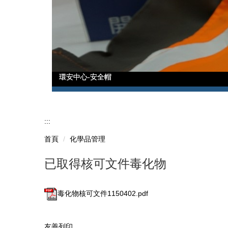
環安中心-安全帽
環安中心-安全帽
:::
首頁
化學品管理
已取得核可文件毒化物
毒化物核可文件1150402.pdf
友善列印