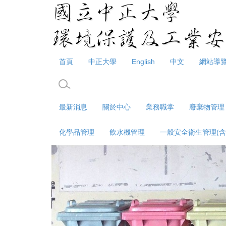
跳
到
主
要
內
容
首頁
中正大學
English
中文
網站導
區
最新消息
關於中心
業務職掌
廢棄物管理
化學品管理
飲水機管理
一般安全衛生管理(含