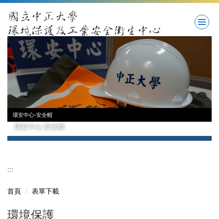
跳
到
主
要
內
容
區
環安中心-安全帽
環安中心-安全帽
:::
首頁
表單下載
環境保護