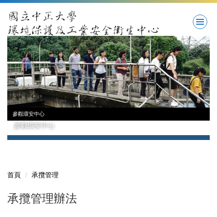
跳
到
主
要
內
容
區
參觀環安中心
參觀環安中心
首頁
承攬管理
承攬管理辦法