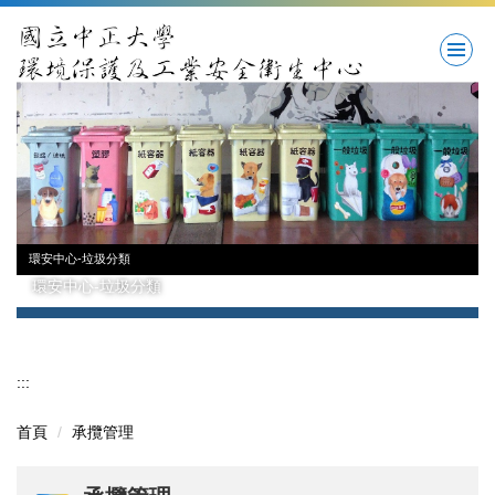
跳
到
主
要
內
容
區
環安中心-垃圾分類
環安中心-垃圾分類
:::
首頁
承攬管理